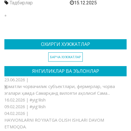
Тадбирлар
15.12.2025
*
ОХИРГИ ХУЖЖАТЛАР
БАРЧА ХУЖЖАТЛАР
ЯНГИЛИКЛАР ВА ЭЪЛОНЛАР
23.06.2026 |
Ҳурматли чорвачилик субъектлари, фермерлар, чорва
эгалари ҳамда Самарқанд вилояти аҳолиси! Сама...
16.02.2026 |
#yigʻilish
09.02.2026 |
#yigʻilish
04.02.2026 |
HAYVONLARNI RO'YXATGA OLISH ISHLARI DAVOM
ETMOQDA.