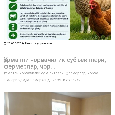
23.06.2026
Новости управления
Ҳурматли чорвачилик субъектлари,
фермерлар, чор...
Ҳурматли чорвачилик субъектлари, фермерлар, чорва
эгалари ҳамда Самарқанд вилояти аҳолиси!
Самарқанд вилояти Ветеринария ва чорвачиликни
ривожлантириш бошқармаси ҳамда шаҳар ва туман
ветеринария ва чорвачиликни ривожлантириш бўлим...