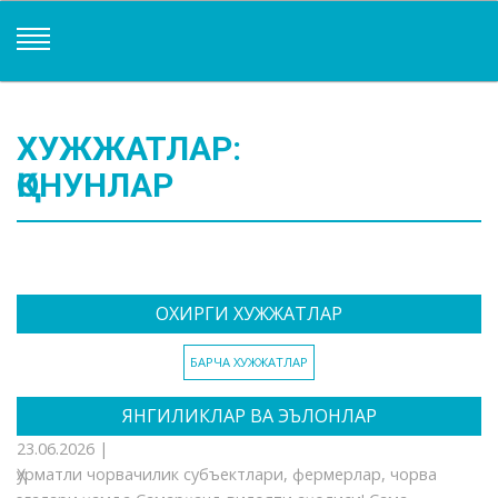
ХУЖЖАТЛАР:
ҚОНУНЛАР
ОХИРГИ ХУЖЖАТЛАР
БАРЧА ХУЖЖАТЛАР
ЯНГИЛИКЛАР ВА ЭЪЛОНЛАР
23.06.2026 |
Ҳурматли чорвачилик субъектлари, фермерлар, чорва