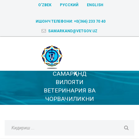
O'ZBEK
РУССКИЙ
ENGLISH
ИШОНЧ ТЕЛЕФОНИ:
+0(366) 233 70 40
SAMARKAND@VETGOV.UZ
САМАРҚАНД
ВИЛОЯТИ
ВЕТЕРИНАРИЯ ВА
ЧОРВАЧИЛИКНИ
РИВОЖЛАНТИРИШ
БОШҚАРМАСИ