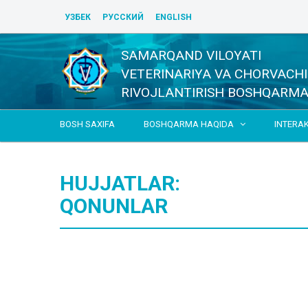
УЗБЕК
РУССКИЙ
ENGLISH
SAMARQAND VILOYATI
VETERINARIYA VA CHORVACHI
RIVOJLANTIRISH BOSHQARMA
BOSH SAXIFA
BOSHQARMA HAQIDA
INTERA

HUJJATLAR:
QONUNLAR