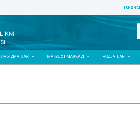
ISHONC
LIKNI
SI
KTIV XIZMATLAR
MATBUOT MARKAZI
HUJJATLAR


