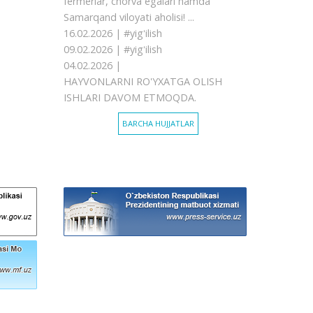
fermerlar, chorva egalari hamda
Samarqand viloyati aholisi! ...
16.02.2026 |
#yigʻilish
09.02.2026 |
#yigʻilish
04.02.2026 |
HAYVONLARNI RO'YXATGA OLISH
ISHLARI DAVOM ETMOQDA.
BARCHA HUJJATLAR