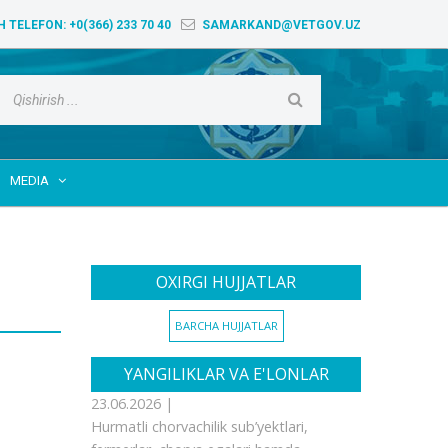
H TELEFON:
+0(366) 233 70 40
SAMARKAND@VETGOV.UZ
MEDIA

OXIRGI HUJJATLAR
BARCHA HUJJATLAR
YANGILIKLAR VA E'LONLAR
23.06.2026 |
Hurmatli chorvachilik sub’yektlari,