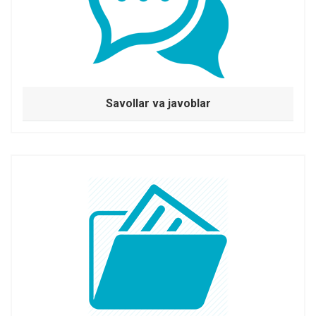
Savollar va javoblar