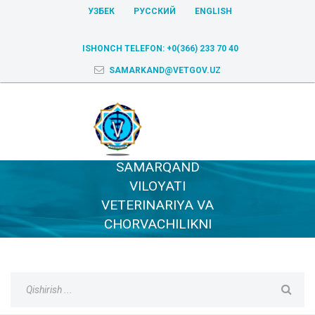
УЗБЕК
РУССКИЙ
ENGLISH
ISHONCH TELEFON:
+0(366) 233 70 40
SAMARKAND@VETGOV.UZ
SAMARQAND
VILOYATI
VETERINARIYA VA
CHORVACHILIKNI
RIVOJLANTIRISH
BOSHQARMASI